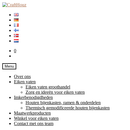
Ga
Ga
door
naar
naar
de
navigatie
inhoud
0
Menu
Over ons
Eiken vaten
Eiken vaten groothandel
Zorg en ideeën voor eiken vaten
Imkerbenodigdheden
Houten bijenkasten, ramen & onderdelen
Thermisch gemodificeerde houten bijenkasten
Maatwerkproducten
Winkel voor eiken vaten
Contact met ons team