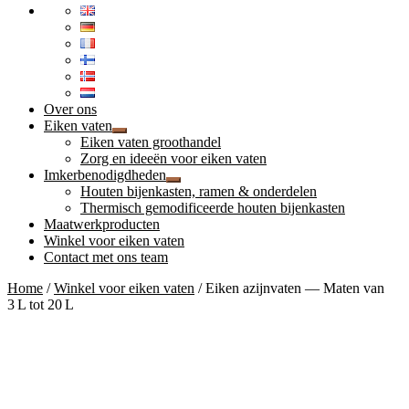
Over ons
Eiken vaten
Submenu
Eiken vaten groothandel
uitvouwen
Zorg en ideeën voor eiken vaten
Imkerbenodigdheden
Submenu
Houten bijenkasten, ramen & onderdelen
uitvouwen
Thermisch gemodificeerde houten bijenkasten
Maatwerkproducten
Winkel voor eiken vaten
Contact met ons team
Home
/
Winkel voor eiken vaten
/
Eiken azijnvaten — Maten van
3 L tot 20 L