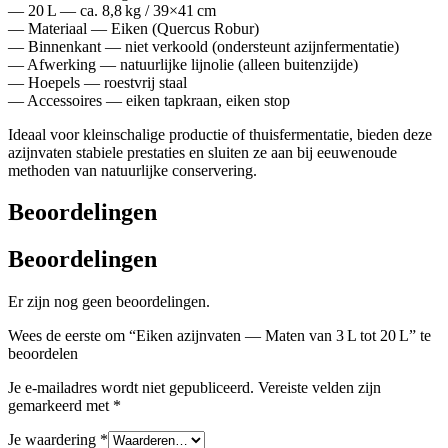
— 20 L — ca. 8,8 kg / 39×41 cm
— Materiaal — Eiken (Quercus Robur)
— Binnenkant — niet verkoold (ondersteunt azijnfermentatie)
— Afwerking — natuurlijke lijnolie (alleen buitenzijde)
— Hoepels — roestvrij staal
— Accessoires — eiken tapkraan, eiken stop
Ideaal voor kleinschalige productie of thuisfermentatie, bieden deze
azijnvaten stabiele prestaties en sluiten ze aan bij eeuwenoude
methoden van natuurlijke conservering.
Beoordelingen
Beoordelingen
Er zijn nog geen beoordelingen.
Wees de eerste om “Eiken azijnvaten — Maten van 3 L tot 20 L” te
beoordelen
Je e-mailadres wordt niet gepubliceerd.
Vereiste velden zijn
gemarkeerd met
*
Je waardering
*