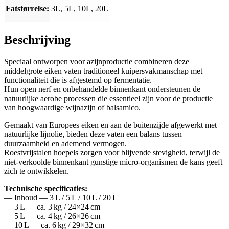
Fatstørrelse:
3L, 5L, 10L, 20L
Beschrijving
Speciaal ontworpen voor azijnproductie combineren deze
middelgrote eiken vaten traditioneel kuipersvakmanschap met
functionaliteit die is afgestemd op fermentatie.
Hun open nerf en onbehandelde binnenkant ondersteunen de
natuurlijke aerobe processen die essentieel zijn voor de productie
van hoogwaardige wijnazijn of balsamico.
Gemaakt van Europees eiken en aan de buitenzijde afgewerkt met
natuurlijke lijnolie, bieden deze vaten een balans tussen
duurzaamheid en ademend vermogen.
Roestvrijstalen hoepels zorgen voor blijvende stevigheid, terwijl de
niet-verkoolde binnenkant gunstige micro-organismen de kans geeft
zich te ontwikkelen.
Technische specificaties:
— Inhoud — 3 L / 5 L / 10 L / 20 L
— 3 L — ca. 3 kg / 24×24 cm
— 5 L — ca. 4 kg / 26×26 cm
— 10 L — ca. 6 kg / 29×32 cm