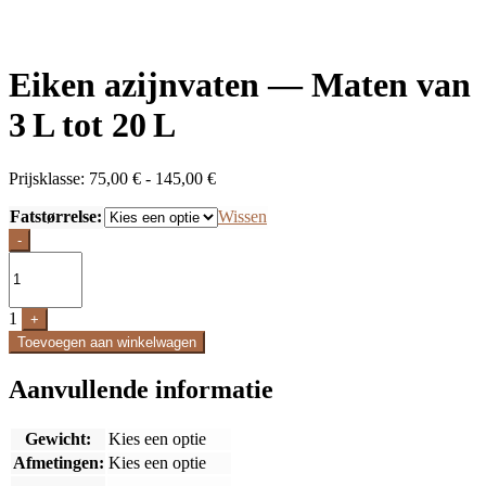
Eiken azijnvaten — Maten van
3 L tot 20 L
Prijsklasse:
Prijsklasse:
75,00
€
-
145,00
€
75,00 €
Fatstørrelse:
tot
Wissen
145,00 €
Quantity
-
1
+
Toevoegen aan winkelwagen
Aanvullende informatie
Gewicht:
Kies een optie
Afmetingen:
Kies een optie